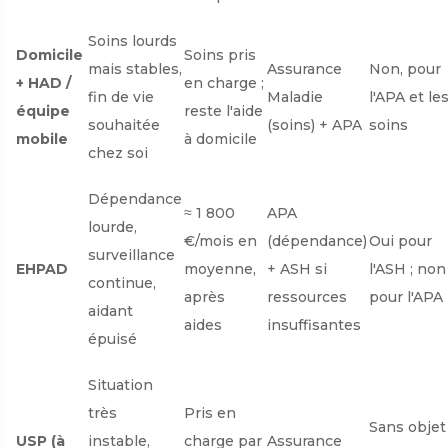
Soins lourds
Domicile
Soins pris
mais stables,
Assurance
Non, pour
+ HAD /
en charge ;
fin de vie
Maladie
l'APA et le
équipe
reste l'aide
souhaitée
(soins) + APA
soins
mobile
à domicile
chez soi
Dépendance
≈ 1 800
APA
lourde,
€/mois en
(dépendance)
Oui pour
surveillance
EHPAD
moyenne,
+ ASH si
l'ASH ; non
continue,
après
ressources
pour l'APA
aidant
aides
insuffisantes
épuisé
Situation
très
Pris en
Sans objet
USP (à
instable,
charge par
Assurance