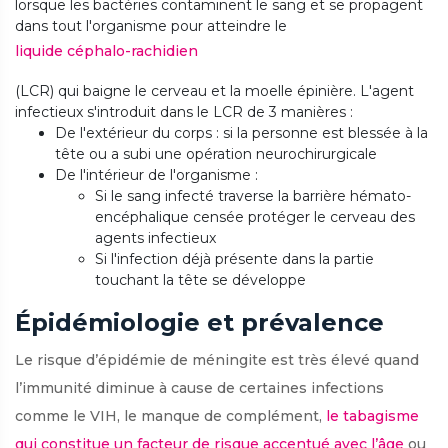
lorsque les bactéries contaminent le sang et se propagent
dans tout l'organisme pour atteindre le
liquide céphalo-rachidien
(LCR) qui baigne le cerveau et la moelle épinière.
L'agent
infectieux s'introduit dans le LCR de 3 manières :
De l'extérieur du corps : si la personne est blessée à la
tête ou a subi une opération neurochirurgicale
De l'intérieur de l'organisme :
Si le sang infecté traverse la barrière hémato-
encéphalique censée protéger le cerveau des
agents infectieux
Si l'infection déjà présente dans la partie
touchant la tête se développe
Épidémiologie et prévalence
Le risque d’épidémie de méningite est très élevé quand
l’immunité diminue à cause de certaines infections
comme le VIH, le manque de complément,
le tabagisme
qui constitue un facteur de risque accentué avec l’âge
ou